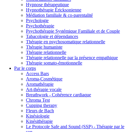
Hypnose thérapeutique
Hypnothérapie Éricksonienne
Médiation familiale & co-parentalité
Psychologie
Psychothérapie
Psychothérapie Systémique Familiale et de Couple
Tabacologie et dépendances
Thérapie en psychosomatique relationnelle
Thérapie humaniste
Thérapie relationnelle
Thérapie relationnelle par la présence empathique
Thérapie somato-émotionnelle
Par le corps
Access Bars
Aroma-Cosmétique
Aromathérapie
Art-thérapie vocale
Breathwork - Cohérence cardiaque
Chroma Test
Cupping therapy
Fleurs de Bach
Kinésiologie
Kinésithérapie
Le Protocole Safe and Sound (SSP) - Thérapie par le
son