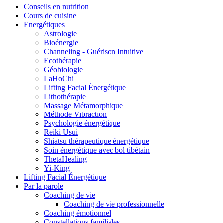
Conseils en nutrition
Cours de cuisine
Energétiques
Astrologie
Bioénergie
Channeling - Guérison Intuitive
Ecothérapie
Géobiologie
LaHoChi
Lifting Facial Énergétique
Lithothérapie
Massage Métamorphique
Méthode Vibraction
Psychologie énergétique
Reiki Usui
Shiatsu thérapeutique énergétique
Soin énergétique avec bol tibétain
ThetaHealing
Yi-King
Lifting Facial Énergétique
Par la parole
Coaching de vie
Coaching de vie professionnelle
Coaching émotionnel
Constellations familiales