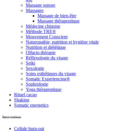
Massage sonore
Massages
Massage de bien-être
Massage thérapeutique
Médecine chinoise
Méthode TRE®
Mouvement Conscient
Naturopathie, nutrition et hygiène vitale
Nutrition et diététique
Olfacto-thérapie
Réflexologie du visage
Seiki
Sexologie
Soins esthétiques du visage
Somatic Experiencing®
Sophrologie
Yoga thérapeutique
Rituel cacao
Shaking
Somatic energetics
Interventions
Cellule burn-out